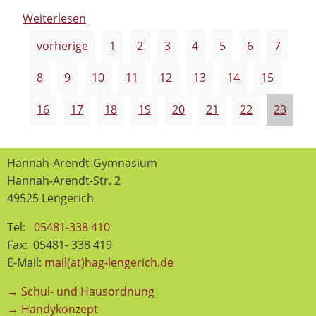
Weiterlesen
vorherige
1
2
3
4
5
6
7
8
9
10
11
12
13
14
15
16
17
18
19
20
21
22
23
Hannah-Arendt-Gymnasium
Hannah-Arendt-Str. 2
49525 Lengerich
Tel:
05481-338 410
Fax: 05481- 338 419
E-Mail:
mail(at)hag-lengerich.de
→ Schul- und Hausordnung
→ Handykonzept