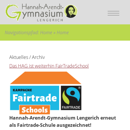
Bitte wählen Sie:
Sie sind hier:
zur Hauptnavigation
Home
»
Hauptnavigation überspringen
Home
»
zum Hauptinhalt
zum Inhaltsverzeichnis
Navigationspfad:
Home
»
Home
Aktuelles / Archiv
Das HAG ist weiterhin FairTradeSchool
Hannah-Arendt-Gymnasium Lengerich erneut
als Fairtrade-Schule ausgezeichnet!