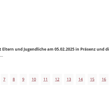
t Eltern und Jugendliche am 05.02.2025 in Präsenz und di
e…
7
8
9
10
11
12
13
14
15
16