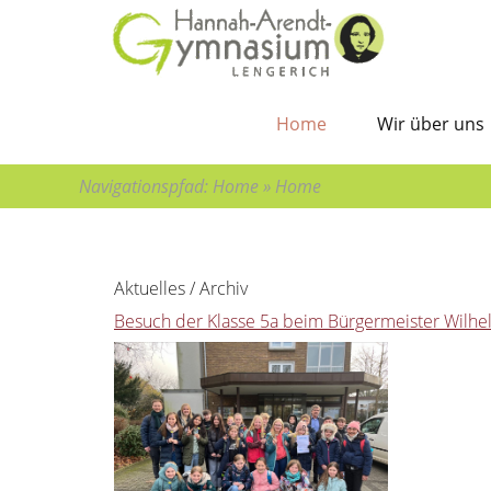
Bitte wählen Sie:
Sie sind hier:
zur Hauptnavigation
Home
»
Hauptnavigation überspringen
Home
»
zum Hauptinhalt
zum Inhaltsverzeichnis
Home
Wir über uns
Navigationspfad:
Home
»
Home
Aktuelles / Archiv
Besuch der Klasse 5a beim Bürgermeister Wilh