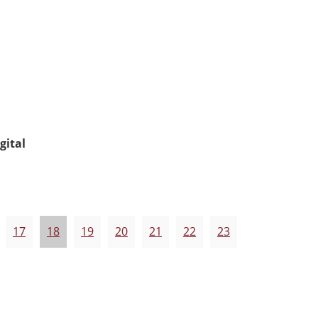
gital
17
18
19
20
21
22
23