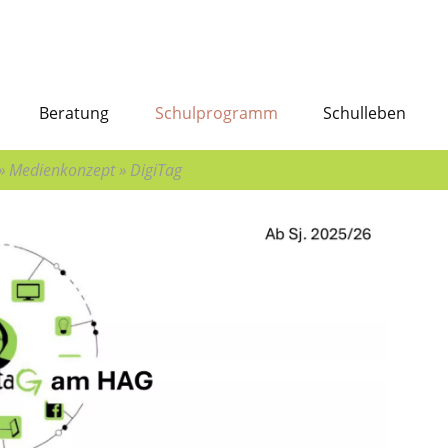
Beratung
Schulprogramm
Schulleben
»
Medienkonzept
»
DigiTag