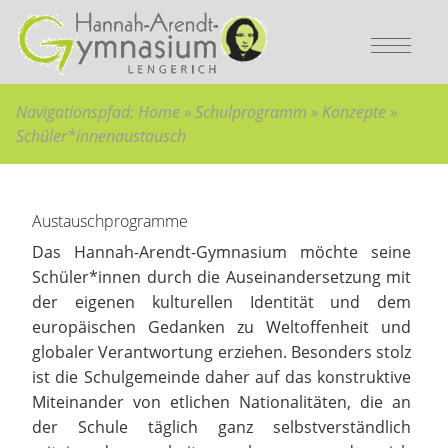
Bitte wählen Sie:
Sie sind hier:
zur Hauptnavigation
Home
»
Hauptnavigation überspringen
Schulprogramm
»
zum Hauptinhalt
Konzepte
»
zum Inhaltsverzeichnis
Schüler*innenaustausch
Navigationspfad:
Home
»
Schulprogramm
»
Konzepte
»
Schüler*innenaustausch
Hauptinhalt überspringen:
zur Randspalte springen
Austauschprogramme
Das Hannah-Arendt-Gymnasium möchte seine
Schüler*innen durch die Auseinandersetzung mit
der eigenen kulturellen Identität und dem
europäischen Gedanken zu Weltoffenheit und
globaler Verantwortung erziehen. Besonders stolz
ist die Schulgemeinde daher auf das konstruktive
Miteinander von etlichen Nationalitäten, die an
der Schule täglich ganz selbstverständlich