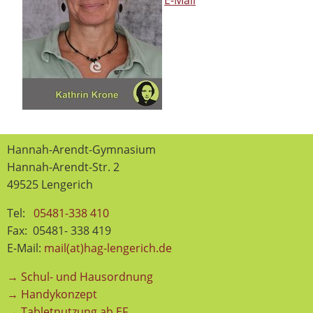
E-Mail
Hannah-Arendt-Gymnasium
Hannah-Arendt-Str. 2
49525 Lengerich
Tel:
05481-338 410
Fax: 05481- 338 419
E-Mail:
mail(at)hag-lengerich.de
→ Schul- und Hausordnung
→ Handykonzept
→ Tabletnutzung ab EF