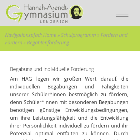
Bitte wählen Sie:
Sie sind hier:
zur Hauptnavigation
Home
»
Hauptnavigation überspringen
Schulprogramm
»
zum Hauptinhalt
Fordern und Fördern
»
zum Inhaltsverzeichnis
Begabtenförderung
Navigationspfad:
Home
»
Schulprogramm
»
Fordern und
Fördern
»
Begabtenförderung
Hauptinhalt überspringen:
zur Randspalte springen
Begabung und individuelle Förderung
Am HAG legen wir großen Wert darauf, die
individuellen Begabungen und Fähigkeiten
unserer Schüler*innen bestmöglich zu fördern,
denn Schüler*innen mit besonderen Begabungen
benötigen günstige Entwicklungsbedingungen,
um ihre Leistungsfähigkeit und die Entwicklung
ihrer Persönlichkeit individuell zu fördern und ihr
Potenzial optimal entfalten zu können. Durch