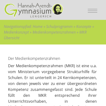
Bitte wählen Sie:
Sie sind hier:
zur Hauptnavigation
Home
»
Hauptnavigation überspringen
Schulprogramm
»
zum Hauptinhalt
Konzepte
»
zum Inhaltsverzeichnis
Medienkonzept
»
Navigationspfad:
Home
»
Schulprogramm
»
Konzepte
»
Medienkonzept
Medienkompetenzrahmen
»
Medienkompetenzrahmen
»
»
MKR
Übersicht
MKR Übersicht
Hauptinhalt überspringen:
zur Randspalte springen
Der Medienkompetenzrahmen
Der Medienkompetenzrahmen (MKR) ist eine u.a.
vom Ministerium vorgegebene Strukturhilfe für
Schulen. Er ist unterteilt in 24 Kernkompetenzen,
von denen jeweils vier zu einer übergeordneten
Kompetenz zusammengefasst sind. Jede Schule
füllt den MKR entsprechend ihrer
Unterrichtsvorhaben, in denen