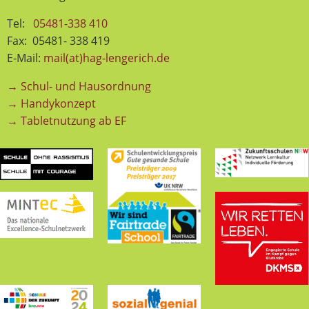
Tel:
05481-338 410
Fax: 05481- 338 419
E-Mail:
mail(at)hag-lengerich.de
→ Schul- und Hausordnung
→ Handykonzept
→ Tabletnutzung ab EF