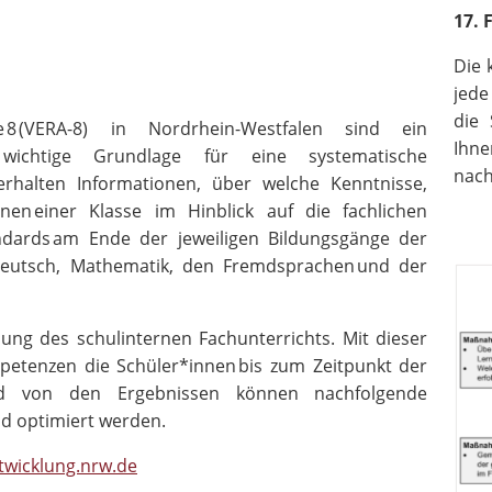
17. 
Die 
jede
die 
fe 8 (VERA-8) in Nordrhein-Westfalen sind ein
Ihne
 wichtige Grundlage für eine systematische
nach
erhalten Informationen, über welche Kenntnisse,
nnen einer Klasse im Hinblick auf die fachlichen
ndards am Ende der jeweiligen Bildungsgänge der
 Deutsch, Mathematik, den Fremdsprachen und der
lung des schulinternen Fachunterrichts. Mit dieser
petenzen die Schüler*innen bis zum Zeitpunkt der
nd von den Ergebnissen können nachfolgende
nd optimiert werden.
twicklung.nrw.de