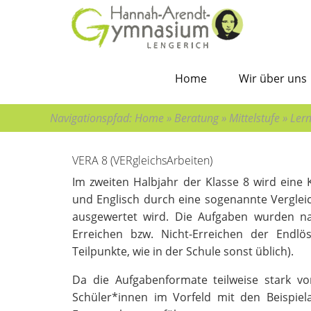
Bitte wählen Sie:
Sie sind hier:
zur Hauptnavigation
Home
»
Hauptnavigation überspringen
Beratung
»
zum Hauptinhalt
Mittelstufe
»
zum Inhaltsverzeichnis
Lernstandserhebung Vera 8
Home
Wir über uns
Navigationspfad:
Home
»
Beratung
»
Mittelstufe
»
Ler
Hauptinhalt überspringen:
zur Randspalte springen
VERA 8 (VERgleichsArbeiten)
Im zweiten Halbjahr der Klasse 8 wird eine
und Englisch durch eine sogenannte Vergleich
ausgewertet wird. Die Aufgaben wurden na
Erreichen bzw. Nicht-Erreichen der Endlö
Teilpunkte, wie in der Schule sonst üblich).
Da die Aufgabenformate teilweise stark 
Schüler*innen im Vorfeld mit den Beispie