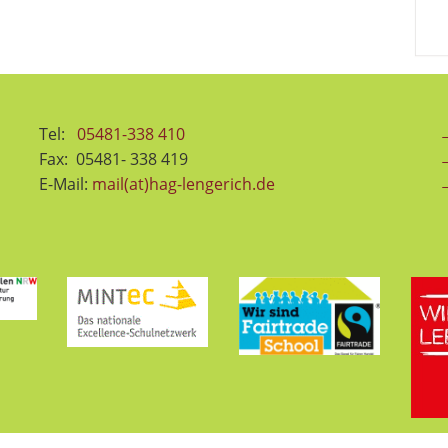
Tel:
05481-338 410
→
Fax: 05481- 338 419
E-Mail:
mail(at)hag-lengerich.de
→