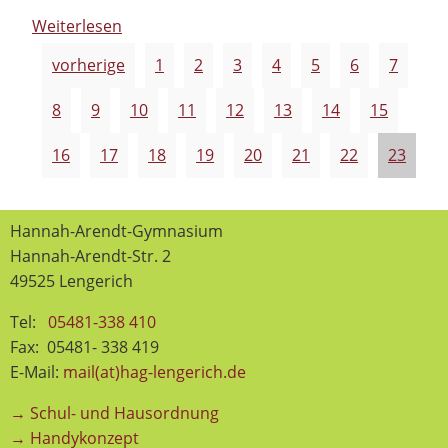
Weiterlesen
vorherige
1
2
3
4
5
6
7
8
9
10
11
12
13
14
15
16
17
18
19
20
21
22
23
Hannah-Arendt-Gymnasium
Hannah-Arendt-Str. 2
49525 Lengerich
Tel:
05481-338 410
Fax: 05481- 338 419
E-Mail:
mail(at)hag-lengerich.de
→ Schul- und Hausordnung
→ Handykonzept