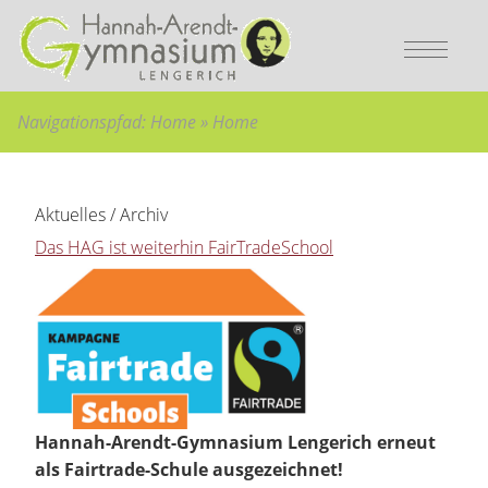
Bitte wählen Sie:
Sie sind hier:
zur Hauptnavigation
Home
»
Hauptnavigation überspringen
Home
»
zum Hauptinhalt
zum Inhaltsverzeichnis
Navigationspfad:
Home
»
Home
Aktuelles / Archiv
Das HAG ist weiterhin FairTradeSchool
Hannah-Arendt-Gymnasium Lengerich erneut
als Fairtrade-Schule ausgezeichnet!